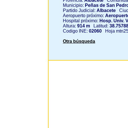
Provincia:
Albacete
Comunida
Municipio:
Peñas de San Pedr
Partido Judicial:
Albacete
Ciud
Aeropuerto próximo:
Aeropuert
Hospital próximo:
Hosp. Univ. V
Altura:
914 m
Latitud:
38.7578
Codigo INE:
02060
Hoja mtn2
Otra búsqueda