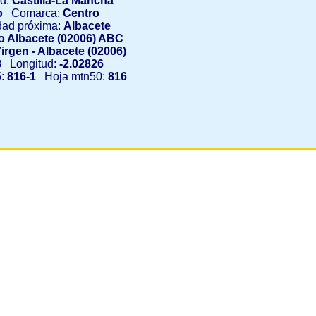
d:
Castilla-La Mancha
o
Comarca:
Centro
ad próxima:
Albacete
o Albacete (02006) ABC
irgen - Albacete (02006)
8
Longitud:
-2.02826
5:
816-1
Hoja mtn50:
816